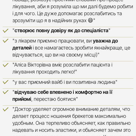
лікування, аби я розуміла що ми далі будемо робити
і для чого. Це дуже допомагає розслабитись та
зрозуміти що я в надійних руках 😄"
"
створює повну довіру як до спеціаліста
"
"з лікарем приємно працювати, ви
уважна до
деталей
і все намагаєтесь зробити якнайкраще, це
відчувається, що ви на своєму місці)"
"Аліса Вікторівна вміє розслабити пацієнта і
лікування проходить легко!"
"у вас приємний вайб і ви позитивна людина"
"
в
ідчуваю себе впевнено і комфортно на її
прийомі
, перестаю боятися"
"Доктор уделяет огромное внимание деталям, что
делает процесс ношения брекетов максимально
удобным. Она терпеливо объясняет, как правильно
надевать и носить эластики, и обьясняет зачем это