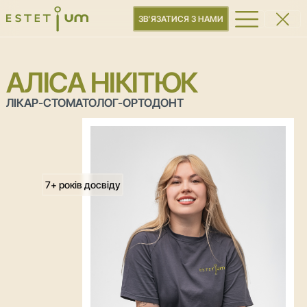
КЕЙСИ
ЗВ’ЯЗАТИСЯ З НАМИ
ВАРТІСТЬ
КОНТАКТИ
(097) 221-22-21
АЛІСА НІКІТЮК
(044) 221-22-21
ЛІКАР-СТОМАТОЛОГ-ОРТОДОНТ
ЗАТЕЛЕФОНУЙТЕ МЕНІ
7+ років досвіду