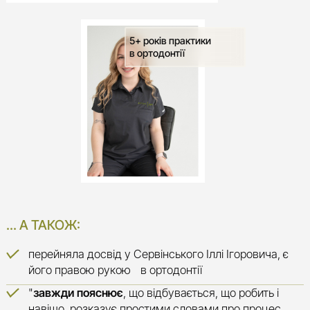
5+ років практики

в ортодонтії
... А ТАКОЖ:
перейняла досвід у Сервінського Іллі Ігоровича, є
його правою рукою в ортодонтії
"
завжди пояснює
, що відбувається, що робить і
навіщо, розказує простими словами про процес