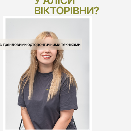
У АЛІСИ 
ВІКТОРІВНИ?
є трендовими ортодонтичними техніками