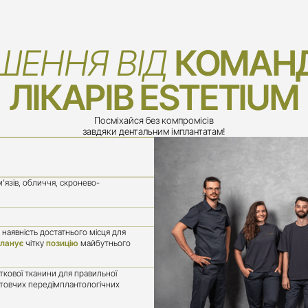
ШЕННЯ ВІД 
КОМАН
ЛІКАРІВ ESTETIUM
Посміхайся без компромісів

завдяки дентальним імплантатам!
’язів, обличчя, скронево-
, наявність достатнього місця для
ланує
чітку
позицію
майбутнього
сткової тканини для правильної
отовчих передімплантологічних