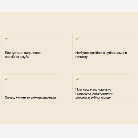
Планується видалення
Не було постійного зуба з самого
постійного зуба
початку
Прагнеш максимально
природного відновлення
Хочеш уникнути знімних протезів
цілісності зубного ряду