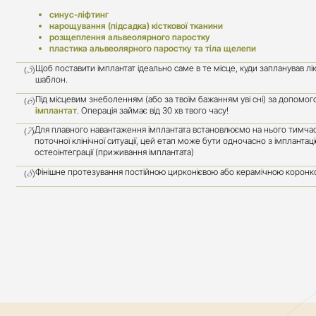
синус-ліфтинг
нарощування (підсадка) кісткової тканини
розщеплення альвеолярного паростку
пластика альвеолярного паростку та тіла щелепи
Щоб поставити імплантат ідеально саме в те місце, куди запланував лік
(5)
шаблон.
Під місцевим знеболенням (або за твоїм бажанням уві сні) за допомог
(6)
імплантат
. Операція займає від 30 хв твого часу!
Для плавного навантаження імплантата встановлюємо на нього тимчасо
(7)
поточної клінічної ситуації, цей етап може бути одночасно з імплантаці
остеоінтеграції (приживання імплантата)
Фінішне протезування постійною цирконієвою або керамічною коронк
(8)