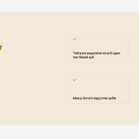
,
Тобі вже видалили хоча б один
постійний зуб
Маєш багато відсутніх зубів