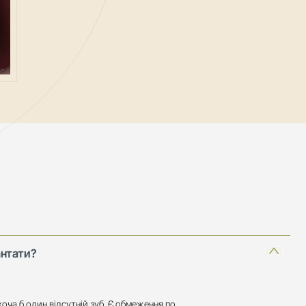
антати?
 хоча б один відсутній зуб. Є обмеження по 