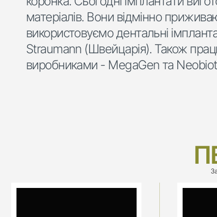
коронка. Сьогодні імплантати вигот
матеріалів. Вони відмінно приживаю
використовуємо дентальні імпланта
Straumann (Швейцарія). Також прац
виробниками - MegaGen та Neobiotec
П
З