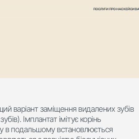
ПОСЛУГИ
ПРО НАС
КЕЙСИ
ВА
щий варіант заміщення видалених зубів 
убів). Імплантат імітує корінь 
яку в подальшому встановлюється 