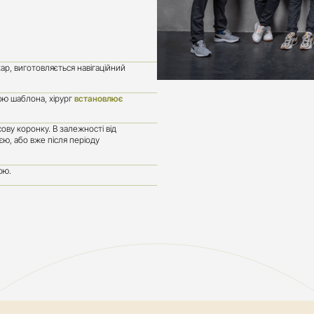
ар, виготовляється навігаційний
ою шаблона, хірург
встановлює
ву коронку. В залежності від
єю, або вже після періоду
ою.