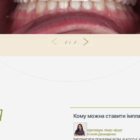
1
1
/
Я
Кому можна ставити імпл
відповідає лікар-хірург

Ксенія Демиденко
Імплантати показані всім, в кого є