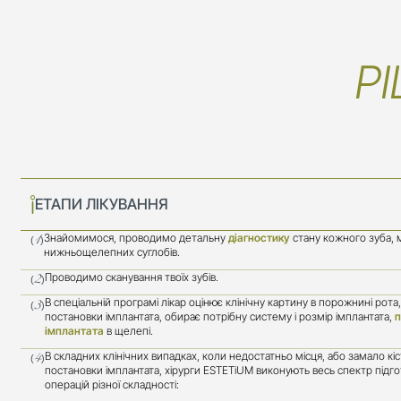
РІ
ЕТАПИ ЛІКУВАННЯ
Знайомимося, проводимо детальну
діагностику
стану кожного зуба, м
(1)
нижньощелепних суглобів.
Проводимо сканування твоїх зубів.
(2)
В спеціальній програмі лікар оцінює клінічну картину в порожнині рота
(3)
постановки імплантата, обирає потрібну систему і розмір імплантата,
п
імплантата
в щелепі.
В складних клінічних випадках, коли недостатньо місця, або замало кі
(4)
постановки імплантата, хірурги ESTETiUM виконують весь спектр підг
операцій різної складності: