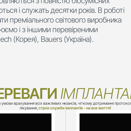
овляються з повністю біосумісних 
ться і служать десятки років. В роботі 
ти преміального світового виробника 
юємо і з іншими перевіреними 
h (Корея), Bauers (Україна).
ЕРЕВАГИ
 ІМПЛАНТАЦ
а умови врахування всіх важливих нюансів, чіткому дотриманні протокол
лікування, 
строк служби імплантів - на все життя!